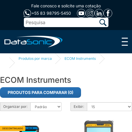
Fale conosco e solicite uma cotação
+55 83 98795-5450
Menu
Produtos por marca
ECOM Instruments
ECOM Instruments
PRODUTOS PARA COMPARAR (0)
Organizar por:
Exibir: