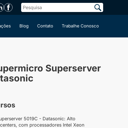
ações
Blog
Contato
Trabalhe Conosco
upermicro Superserver
tasonic
ursos
uperserver 5019C - Datasonic: Alto
enters, com processadores Intel Xeon