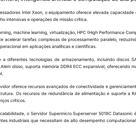
cessadores Intel Xeon, o equipamento oferece elevada capacidade 
o intensivas e operações de missão crítica.
arning, machine learning, virtualização, HPC (High Performance Com
acelerar tarefas complexas de processamento paralelo, reduzind
operacional em aplicações analíticas e científicas.
a diferentes tecnologias de armazenamento, incluindo discos S
. Além disso, suporta memória DDR4 ECC expansível, oferecendo ma
l.
idor oferece recursos avançados de conectividade e gerenciamento
trutura. Os recursos de redundância de alimentação e suporte a R
ços críticos.
calabilidade, o Servidor Supermicro Superserver 5019C Datasonic 
ntes industriais que necessitam de alto desempenho computaciona