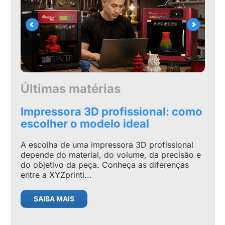
Últimas matérias
Últ
Impressora 3D profissional: como
Ser
escolher o modelo ideal
GPU
A escolha de uma impressora 3D profissional
A esc
depende do material, do volume, da precisão e
memó
do objetivo da peça. Conheça as diferenças
tipo 
entre a XYZprinti...
as co
SAIBA MAIS
S