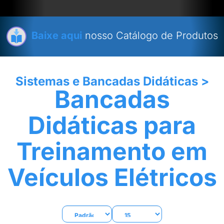
Baixe aqui
nosso Catálogo de Produtos
Sistemas e Bancadas Didáticas
>
Bancadas
Didáticas para
Treinamento em
Veículos Elétricos