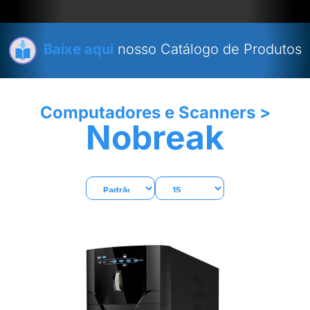
Baixe aqui
nosso Catálogo de Produtos
Computadores e Scanners
>
Nobreak