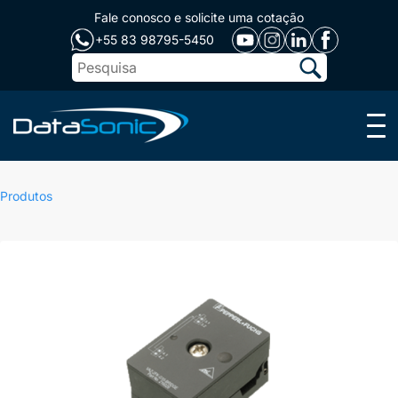
Fale conosco e solicite uma cotação
+55 83 98795-5450
Menu
Produtos