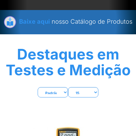
Baixe aqui
nosso Catálogo de Produtos
Destaques em
Testes e Medição