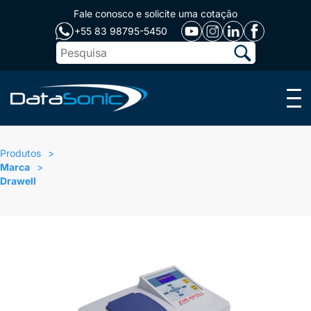
Fale conosco e solicite uma cotação
+55 83 98795-5450
Menu
Produtos
Marca
Drawell