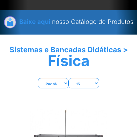
Baixe aqui
nosso Catálogo de Produtos
Sistemas e Bancadas Didáticas
>
Física