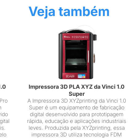
Veja também
1.0
Impressora 3D PLA XYZ da Vinci 1.0
Super
 Pro
A Impressora 3D XYZprinting da Vinci 1.0
m
Super é um equipamento de fabricação
vido
digital desenvolvido para prototipagem
gital
rápida, educação e aplicações industriais
is.
leves. Produzida pela XYZprinting, essa
elo
impressora 3D utiliza tecnologia FDM