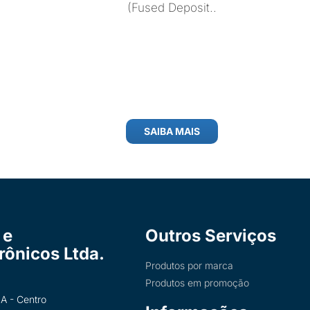
(Fused Deposit..
SAIBA MAIS
 e
Outros Serviços
trônicos Ltda.
Produtos por marca
Produtos em promoção
A - Centro