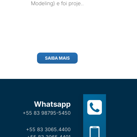
Modeling) e foi proje..
SAIBA MAIS
Whatsapp
+55 83 98795-5450
+55 83 3065.4400
+55 83 3065.4401