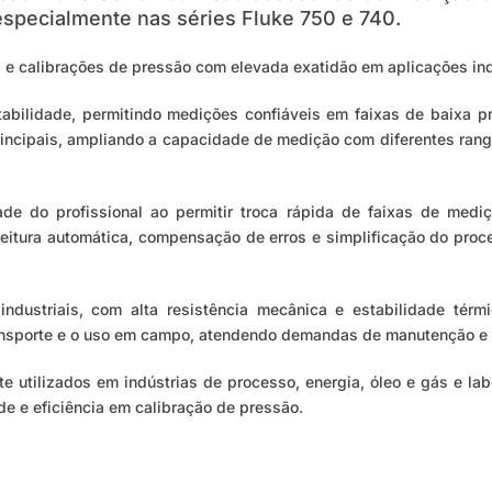
especialmente nas séries Fluke 750 e 740.
e calibrações de pressão com elevada exatidão em aplicações indu
tabilidade, permitindo medições confiáveis em faixas de baixa p
cipais, ampliando a capacidade de medição com diferentes ranges,
de do profissional ao permitir troca rápida de faixas de med
 leitura automática, compensação de erros e simplificação do pro
industriais, com alta resistência mecânica e estabilidade té
ansporte e o uso em campo, atendendo demandas de manutenção e c
utilizados em indústrias de processo, energia, óleo e gás e lab
de e eficiência em calibração de pressão.