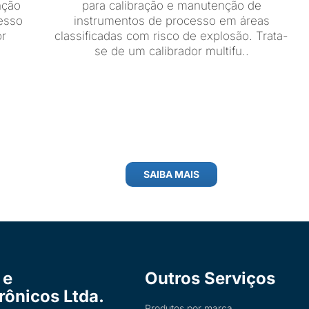
nção
para calibração e manutenção de
esso
instrumentos de processo em áreas
or
classificadas com risco de explosão. Trata-
se de um calibrador multifu..
SAIBA MAIS
 e
Outros Serviços
trônicos Ltda.
Produtos por marca