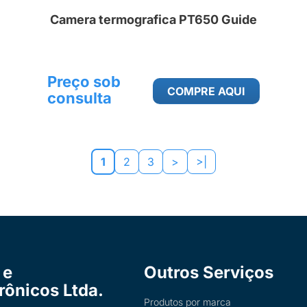
Camera termografica PT650 Guide
Preço sob
COMPRE AQUI
consulta
1
2
3
>
>|
 e
Outros Serviços
trônicos Ltda.
Produtos por marca