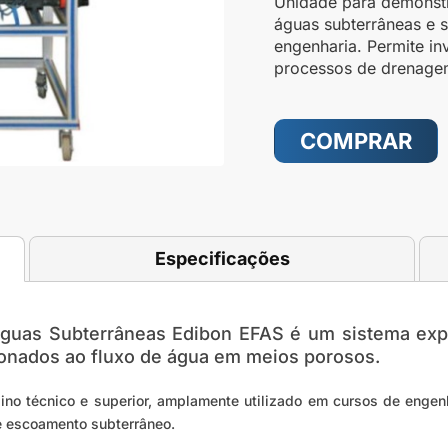
Unidade para demonstra
águas subterrâneas e 
engenharia. Permite in
processos de drenagem
COMPRAR
Especificações
guas Subterrâneas Edibon EFAS é um sistema expe
ionados ao fluxo de água em meios porosos.
no técnico e superior, amplamente utilizado em cursos de engenha
e escoamento subterrâneo.