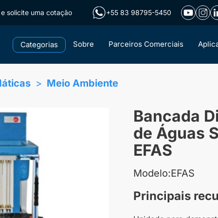
e solicite uma cotação
+55 83 98795-5450
Sobre
Parceiros Comerciais
Aplic
Categorias
dáticas
Meio Ambiente
Bancada D
de Águas S
EFAS
Modelo:EFAS
Principais rec