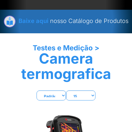
Baixe aqui
nosso Catálogo de Produtos
Testes e Medição
>
Camera
termografica