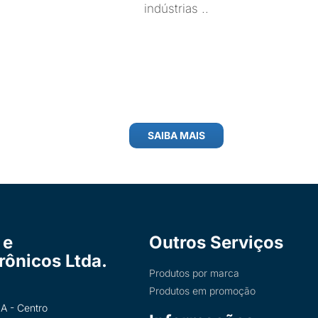
indústrias ..
SAIBA MAIS
 e
Outros Serviços
trônicos Ltda.
Produtos por marca
Produtos em promoção
A - Centro