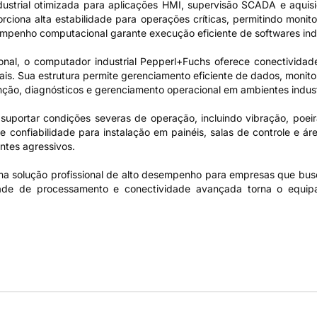
ustrial otimizada para aplicações HMI, supervisão SCADA e aquis
orciona alta estabilidade para operações críticas, permitindo moni
empenho computacional garante execução eficiente de softwares ind
nal, o computador industrial Pepperl+Fuchs oferece conectividade 
triais. Sua estrutura permite gerenciamento eficiente de dados, mon
nção, diagnósticos e gerenciamento operacional em ambientes indust
suportar condições severas de operação, incluindo vibração, poei
 e confiabilidade para instalação em painéis, salas de controle e á
entes agressivos.
solução profissional de alto desempenho para empresas que buscam
ade de processamento e conectividade avançada torna o equipam