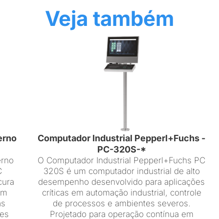
Veja também
erno
Computador Industrial Pepperl+Fuchs -
PC-320S-*
erno
O Computador Industrial Pepperl+Fuchs PC
C
320S é um computador industrial de alto
cura
desempenho desenvolvido para aplicações
em
críticas em automação industrial, controle
as
de processos e ambientes severos.
ões
Projetado para operação contínua em