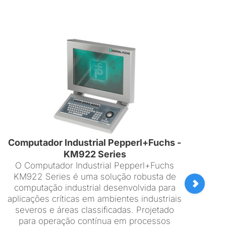
Comp
O C
Vis
op
a
ambie
a 
Computador Industrial Pepperl+Fuchs -
KM922 Series
O Computador Industrial Pepperl+Fuchs
KM922 Series é uma solução robusta de
computação industrial desenvolvida para
aplicações críticas em ambientes industriais
severos e áreas classificadas. Projetado
para operação contínua em processos