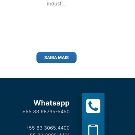
industr..
SAIBA MAIS
Whatsapp
+55 83 98795-5450
+55 83 3065.4400