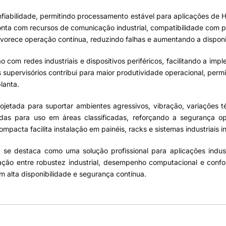
confiabilidade, permitindo processamento estável para aplicações 
onta com recursos de comunicação industrial, compatibilidade com p
orece operação contínua, reduzindo falhas e aumentando a disponib
com redes industriais e dispositivos periféricos, facilitando a impl
s supervisórios contribui para maior produtividade operacional, pe
lanta.
rojetada para suportar ambientes agressivos, vibração, variações t
tadas para uso em áreas classificadas, reforçando a segurança
mpacta facilita instalação em painéis, racks e sistemas industriais i
e destaca como uma solução profissional para aplicações industr
ão entre robustez industrial, desempenho computacional e confo
lta disponibilidade e segurança contínua.