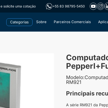
e solicite uma cotação
+55 83 98795-5450
Sobre
Parceiros Comerciais
Aplic
Categorias
Computador
Pepperl+F
Modelo:Computado
RM921
Principais rec
A série RM921 da Pepp