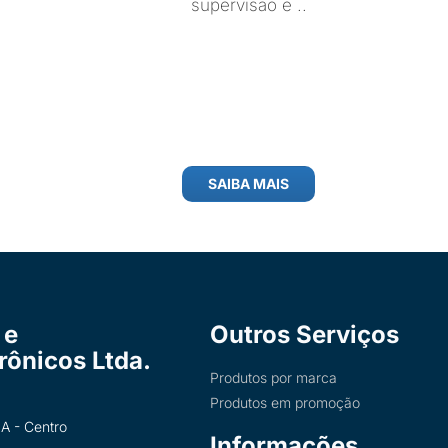
supervisão e ..
SAIBA MAIS
 e
Outros Serviços
trônicos Ltda.
Produtos por marca
Produtos em promoção
A - Centro
Informações