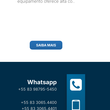
equipamento oferece alta co..
SAIBA MAIS
Whatsapp
+55 83 98795-5450
+55 83 3065.4400
+55 83 3065.4401