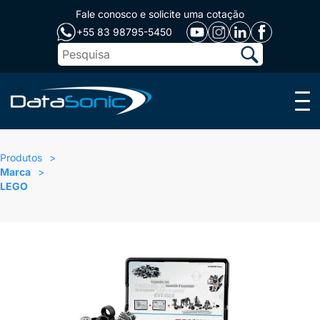
Fale conosco e solicite uma cotação
+55 83 98795-5450
Menu
Produtos
Marca
LEGO