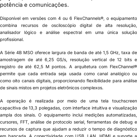
potência e comunicações.
Disponível em versões com 4 ou 6 FlexChannels®, o equipamento
combina recursos de osciloscópio digital de alta resolução,
analisador lógico e análise espectral em uma única solução
profissional.
A Série 4B MSO oferece largura de banda de até
1,5 GHz
, taxa de
amostragem de até
6,25 GS/s
, resolução vertical de
12 bits
registro de até
62,5 M pontos
. A arquitetura com FlexChannel
permite que cada entrada seja usada como canal analógico ou
como oito canais digitais, proporcionando flexibilidade para análise
de sinais mistos em projetos eletrônicos complexos.
A operação é realizada por meio de uma tela touchscreen
capacitiva de
13,3 polegadas
, com interface intuitiva e visualização
ampla dos sinais. O equipamento inclui medições automatizadas,
cursores, FFT, análise de protocolo serial, ferramentas de debug e
recursos de captura que ajudam a reduzir o tempo de diagnóstico
em bancada. A conectividade com USB, LAN, HDMI e suporte a