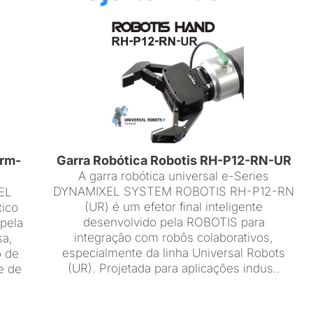
 rm-
Garra Robótica Robotis RH-P12-RN-UR
A garra robótica universal e-Series
DYNAMIXEL SYSTEM ROBOTIS RH-P12-RN
EL
(UR) é um efetor final inteligente
ico
desenvolvido pela ROBOTIS para
 pela
integração com robôs colaborativos,
sa,
especialmente da linha Universal Robots
o de
(UR). Projetada para aplicações indus..
e de