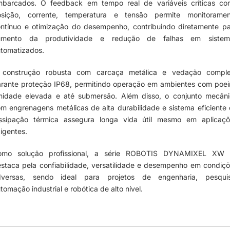
mbarcados. O feedback em tempo real de variáveis críticas co
osição, corrente, temperatura e tensão permite monitoramen
ntínuo e otimização do desempenho, contribuindo diretamente p
umento da produtividade e redução de falhas em sistem
tomatizados.
 construção robusta com carcaça metálica e vedação comple
rante proteção IP68, permitindo operação em ambientes com poei
idade elevada e até submersão. Além disso, o conjunto mecân
m engrenagens metálicas de alta durabilidade e sistema eficiente
issipação térmica assegura longa vida útil mesmo em aplicaçõ
igentes.
omo solução profissional, a série ROBOTIS DYNAMIXEL XW 
staca pela confiabilidade, versatilidade e desempenho em condiç
dversas, sendo ideal para projetos de engenharia, pesquis
tomação industrial e robótica de alto nível.