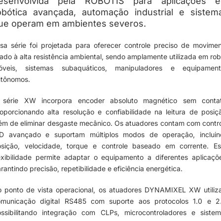
esenvolvida pela ROBOTIS para aplicações 
obótica avançada, automação industrial e sistem
ue operam em ambientes severos.
sa série foi projetada para oferecer controle preciso de movime
iado à alta resistência ambiental, sendo amplamente utilizada em ro
óveis, sistemas subaquáticos, manipuladores e equipament
utônomos.
 série XW incorpora encoder absoluto magnético sem contat
oporcionando alta resolução e confiabilidade na leitura de posiç
ém de eliminar desgaste mecânico. Os atuadores contam com contr
ID avançado e suportam múltiplos modos de operação, incluin
sição, velocidade, torque e controle baseado em corrente. E
exibilidade permite adaptar o equipamento a diferentes aplicaçõ
rantindo precisão, repetibilidade e eficiência energética.
 ponto de vista operacional, os atuadores DYNAMIXEL XW utili
omunicação digital RS485 com suporte aos protocolos 1.0 e 2.
ssibilitando integração com CLPs, microcontroladores e siste